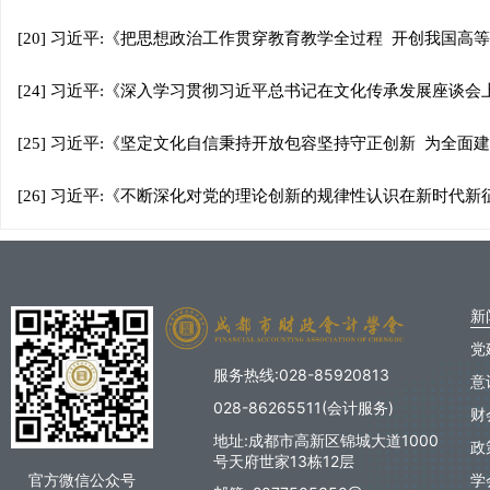
[20] 习近平:《把思想政治工作贯穿教育教学全过程 开创我国高等
[24] 习近平:《深入学习贯彻习近平总书记在文化传承发展座谈会上
[25] 习近平:《坚定文化自信秉持开放包容坚持守正创新 为全
[26] 习近平:《不断深化对党的理论创新的规律性认识在新时代新
新
党
服务热线:028-85920813
意
028-86265511(会计服务)
财
地址:成都市高新区锦城大道1000
政
号天府世家13栋12层
官方微信公众号
学