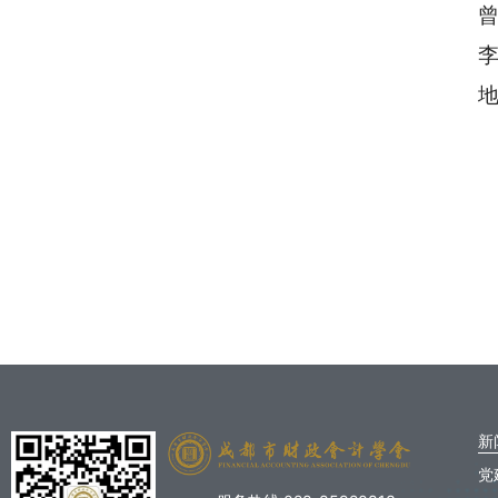
曾
李
地
新
党