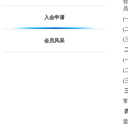
员
入会申请
(
(
(
会员风采
(
(
(
常
雷